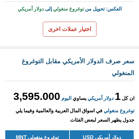
العكس: تحويل من
توغروغ منغولي
إلى
دولار أمريكي
اختيار عملات اخرى
سعر صرف الدولار الأمريكي مقابل التوغروغ
المنغولي
3,595.000
1
ان كل
دولار أمريكي
يساوي
اليوم
توغروغ منغولي
في اسواق المال العربية والعالمية وفيما يلي
جدول يظهر السعر لبعض الفئات
دولار أمريكي USD
توغروغ منغولي MNT