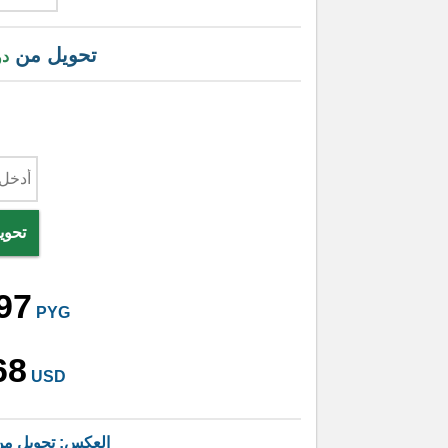
تحويل من
دو
تحوي
97
PYG
68
USD
العكس: تحويل م