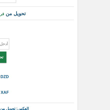
تحويل من
فر
تح
DZD
XAF
العكس: تحويل من