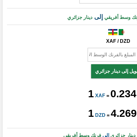
إلى
نك وسط أفريقي
دينار جزائري
XAF / DZD
ويل إلى دينار جزائري
1
0.234
XAF
=
1
4.269
DZD
=
دينار جزائري
إلى
فرنك وسط أفريقي