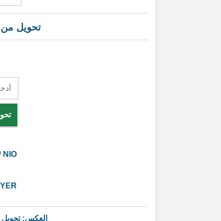
تحويل من
تحوي
5
NIO
YER
العكس: تحويل