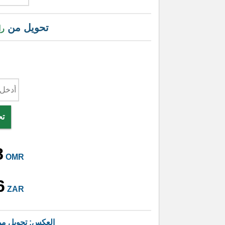
تحويل من
را
تح
8
OMR
6
ZAR
العكس: تحويل م