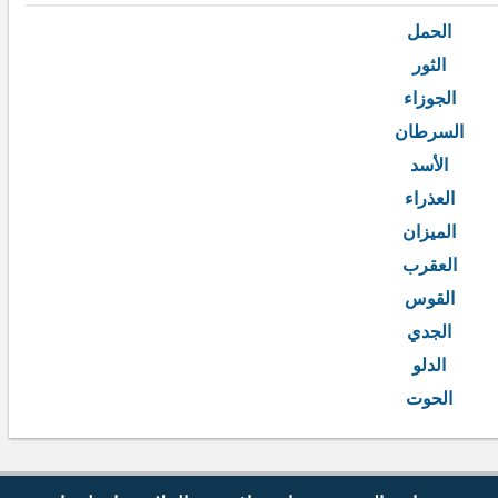
الحمل
الثور
الجوزاء
السرطان
الأسد
العذراء
الميزان
العقرب
القوس
الجدي
الدلو
الحوت