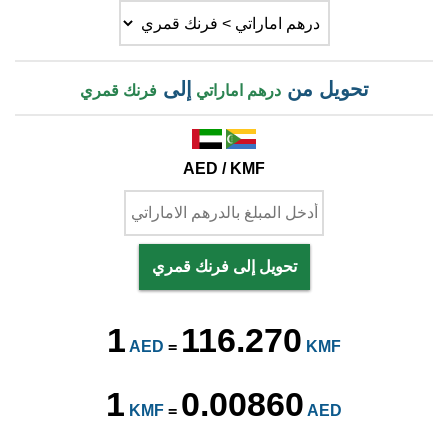
تحويل من
إلى
درهم اماراتي
فرنك قمري
AED / KMF
تحويل إلى فرنك قمري
1
116.270
AED
=
KMF
1
0.00860
KMF
=
AED