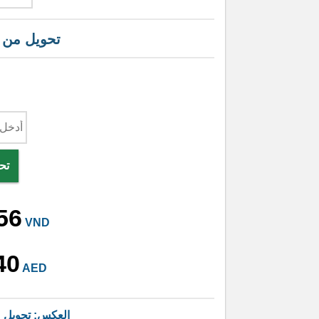
تحويل من
تح
56
VND
40
AED
العكس: تحويل