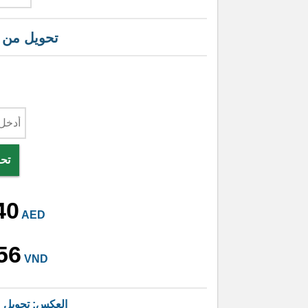
تحويل من
تحو
40
AED
56
VND
العكس: تحويل