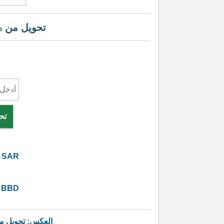
تحويل من
د
تح
SAR
BBD
العكس: تحويل 