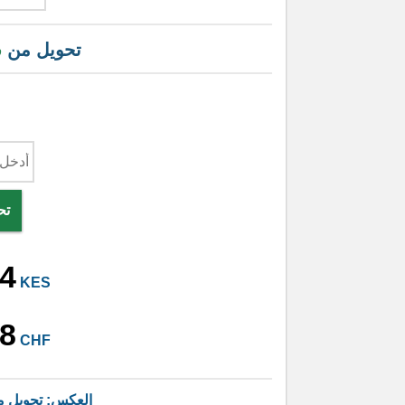
تحويل من
ف
تح
4
KES
8
CHF
العكس: تحويل 