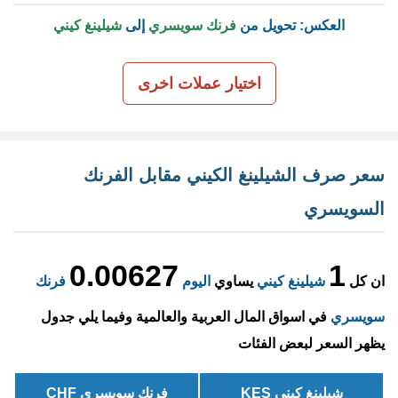
العكس: تحويل من
فرنك سويسري
إلى
شيلينغ كيني
اختيار عملات اخرى
سعر صرف الشيلينغ الكيني مقابل الفرنك
السويسري
0.00627
1
ان كل
شيلينغ كيني
يساوي
اليوم
فرنك
سويسري
في اسواق المال العربية والعالمية وفيما يلي جدول
يظهر السعر لبعض الفئات
شيلينغ كيني KES
فرنك سويسري CHF