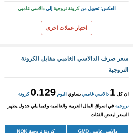
العكس: تحويل من
كرونة نروجية
إلى
دالاسي غامبي
اختيار عملات اخرى
سعر صرف الدالاسي الغامبي مقابل الكرونة
النروجية
0.129
1
ان كل
دالاسي غامبي
يساوي
اليوم
كرونة
نروجية
في اسواق المال العربية والعالمية وفيما يلي جدول يظهر
السعر لبعض الفئات
دالاسي غامبي GMD
كرونة نروجية NOK