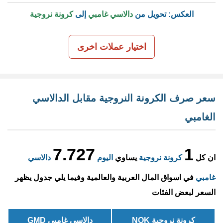
العكس: تحويل من
دالاسي غامبي
إلى
كرونة نروجية
اختيار عملات اخرى
سعر صرف الكرونة النروجية مقابل الدالاسي
الغامبي
7.727
1
ان كل
كرونة نروجية
يساوي
اليوم
دالاسي
غامبي
في اسواق المال العربية والعالمية وفيما يلي جدول يظهر
السعر لبعض الفئات
كرونة نروجية NOK
دالاسي غامبي GMD