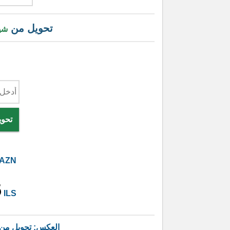
تحويل من
شي
تحوي
AZN
5
ILS
العكس: تحويل من