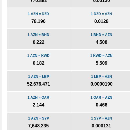
770.882
0.00130
1 AZN = DZD
1 DZD = AZN
78.196
0.0128
1 AZN = BHD
1 BHD = AZN
0.222
4.508
1 AZN = KWD
1 KWD = AZN
0.182
5.509
1 AZN = LBP
1 LBP = AZN
52,676.471
0.0000190
1 AZN = QAR
1 QAR = AZN
2.144
0.466
1 AZN = SYP
1 SYP = AZN
7,648.235
0.000131