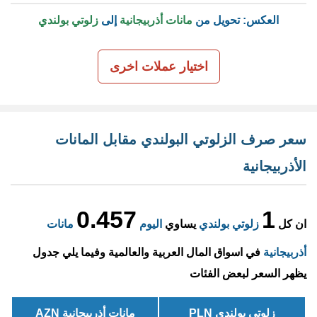
العكس: تحويل من
مانات أذربيجانية
إلى
زلوتي بولندي
اختيار عملات اخرى
سعر صرف الزلوتي البولندي مقابل المانات
الأذربيجانية
0.457
1
ان كل
زلوتي بولندي
يساوي
اليوم
مانات
أذربيجانية
في اسواق المال العربية والعالمية وفيما يلي جدول
يظهر السعر لبعض الفئات
زلوتي بولندي PLN
مانات أذربيجانية AZN