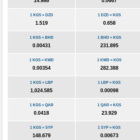
14.986
0.0667
1 KGS = DZD
1 DZD = KGS
1.519
0.658
1 KGS = BHD
1 BHD = KGS
0.00431
231.895
1 KGS = KWD
1 KWD = KGS
0.00354
282.388
1 KGS = LBP
1 LBP = KGS
1,024.585
0.00098
1 KGS = QAR
1 QAR = KGS
0.0418
23.929
1 KGS = SYP
1 SYP = KGS
148.679
0.00673