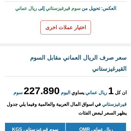
العكس: تحويل من
سوم قيرغيزستاني
إلى
ريال عماني
اختيار عملات اخرى
سعر صرف الريال العماني مقابل السوم
القيرغيزستاني
227.890
1
ان كل
ريال عماني
يساوي
اليوم
سوم
قيرغيزستاني
في اسواق المال العربية والعالمية وفيما يلي جدول
يظهر السعر لبعض الفئات
ريال عماني OMR
سوم قيرغيزستاني KGS