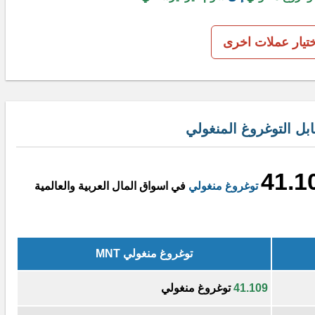
ختيار عملات اخرى
ل التوغروغ المنغولي
41.1
توغروغ منغولي
في اسواق المال العربية والعالمية
توغروغ منغولي MNT
41.109
توغروغ منغولي