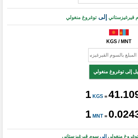
إلى
 قيرغيزستاني
توغروغ منغولي
KGS / MNT
يل إلى توغروغ منغولي
1
41.10
KGS
=
1
0.024
MNT
=
وغروغ منغولي
إلى
سوم قيرغيزستاني