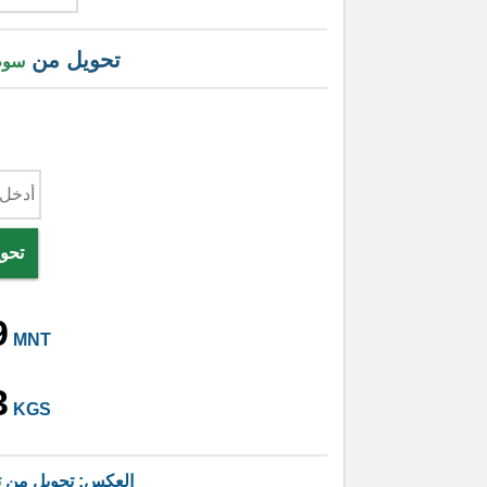
تحويل من
سوم
تحو
9
MNT
3
KGS
العكس: تحويل من
ت