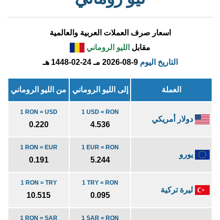
اسعار صرف العملات العربية والعالمية
مقابل
الليو الروماني
التاريخ اليوم
2026-08-9 مـ
1448-02-24 هـ
العملة
إلى الليو الروماني
من الليو الروماني
1 RON = USD
1 USD = RON
دولار أمريكي
0.220
4.536
1 RON = EUR
1 EUR = RON
يورو
0.191
5.244
1 RON = TRY
1 TRY = RON
ليرة تركية
10.515
0.095
1 RON = SAR
1 SAR = RON