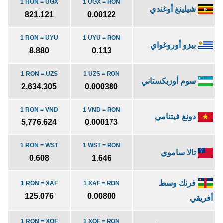
1 RON = UGX
1 UGX = RON
شيلينغ أوغندي
821.121
0.00122
1 RON = UYU
1 UYU = RON
بيزو أوروغواي
8.880
0.113
1 RON = UZS
1 UZS = RON
سوم أوزبكستاني
2,634.305
0.000380
1 RON = VND
1 VND = RON
دونغ فيتنامي
5,776.624
0.000173
1 RON = WST
1 WST = RON
تالا ساموي
0.608
1.646
فرنك وسط
1 RON = XAF
1 XAF = RON
125.076
0.00800
أفريقي
1 RON = XOF
1 XOF = RON