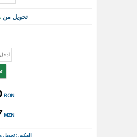
تحويل من
م
ت
0
RON
7
MZN
العكس: تحويل 