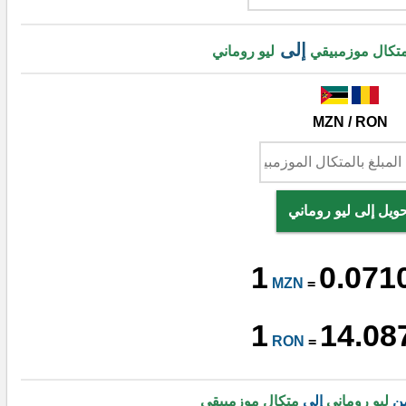
إلى
تكال موزمبيقي
ليو روماني
MZN / RON
حويل إلى ليو روماني
1
0.071
MZN
=
1
14.08
RON
=
من
ليو روماني
إلى
متكال موزمبيقي