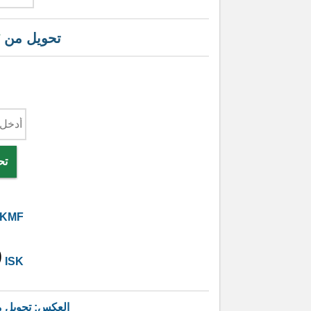
تحويل من
تح
KMF
9
ISK
العكس: تحويل 