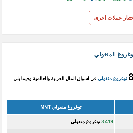
ختيار عملات اخرى
غروغ المنغولي
توغروغ منغولي
في اسواق المال العربية والعالمية وفيما يلي
توغروغ منغولي MNT
8.419
توغروغ منغولي