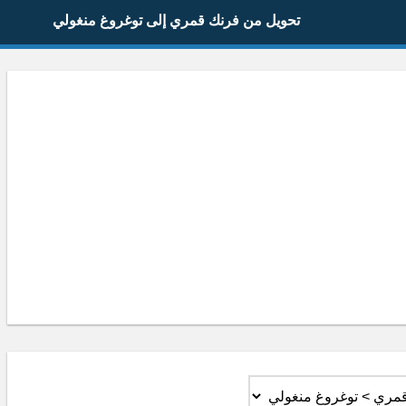
تحويل من فرنك قمري إلى توغروغ منغولي