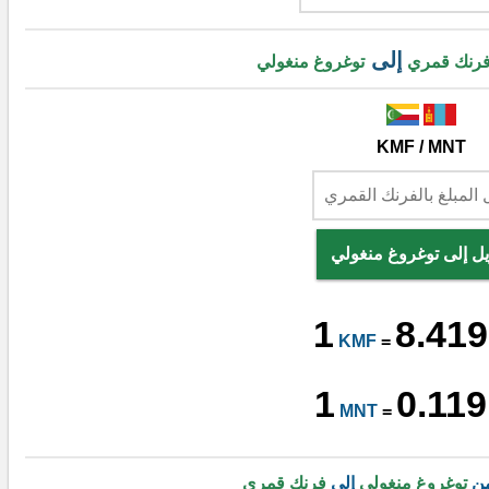
إلى
رنك قمري
توغروغ منغولي
KMF / MNT
يل إلى توغروغ منغولي
1
8.419
KMF
=
1
0.119
MNT
=
من
توغروغ منغولي
إلى
فرنك قمري