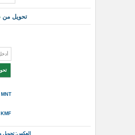
تحويل من
ف
تحو
MNT
KMF
العكس: تحويل 