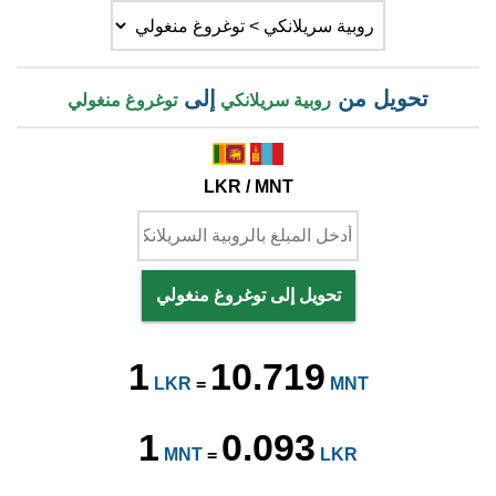
تحويل من
إلى
روبية سريلانكي
توغروغ منغولي
LKR / MNT
تحويل إلى توغروغ منغولي
1
10.719
LKR
=
MNT
1
0.093
MNT
=
LKR