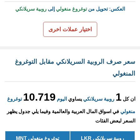
العكس: تحويل من
توغروغ منغولي
إلى
روبية سريلانكي
اختيار عملات اخرى
سعر صرف الروبية السريلانكي مقابل التوغروغ
المنغولي
10.719
1
ان كل
روبية سريلانكي
يساوي
اليوم
توغروغ
منغولي
في اسواق المال العربية والعالمية وفيما يلي جدول يظهر
السعر لبعض الفئات
روبية سريلانكي LKR
توغروغ منغولي MNT