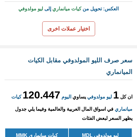
العكس: تحويل من
كيات ميانماري
إلى
ليو مولدوفي
اختيار عملات اخرى
سعر صرف الليو المولدوفي مقابل الكيات
الميانماري
120.447
1
ان كل
ليو مولدوفي
يساوي
اليوم
كيات
ميانماري
في اسواق المال العربية والعالمية وفيما يلي جدول
يظهر السعر لبعض الفئات
ليو مولدوفي MDL
كيات ميانماري MMK