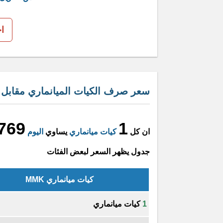
ا
سعر صرف الكيات الميانماري مقابل ال
769
1
ان كل
كيات ميانماري
يساوي
اليوم
جدول يظهر السعر لبعض الفئات
كيات ميانماري MMK
1
كيات ميانماري