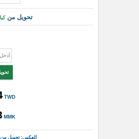
تحويل من
كيا
تحويل
4
TWD
3
MMK
العكس: تحويل من