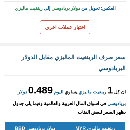
العكس: تحويل من
دولار بربادوسي
إلى
رينغيت ماليزي
اختيار عملات اخرى
سعر صرف الرينغيت الماليزي مقابل الدولار
البربادوسي
0.489
1
ان كل
رينغيت ماليزي
يساوي
اليوم
دولار
بربادوسي
في اسواق المال العربية والعالمية وفيما يلي جدول
يظهر السعر لبعض الفئات
رينغيت ماليزي MYR
دولار بربادوسي BBD