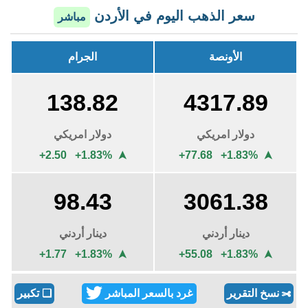
سعر الذهب اليوم في الأردن
مباشر
الأونصة
الجرام
138.81
4317.42
دولار امريكي
دولار امريكي
+2.48 +1.82%
+77.20 +1.82%
➤
➤
98.41
3061.05
دينار أردني
دينار أردني
+1.76 +1.82%
+54.73 +1.82%
➤
➤
نسخ التقرير
غرد بالسعر المباشر
❏
تكبير
✄