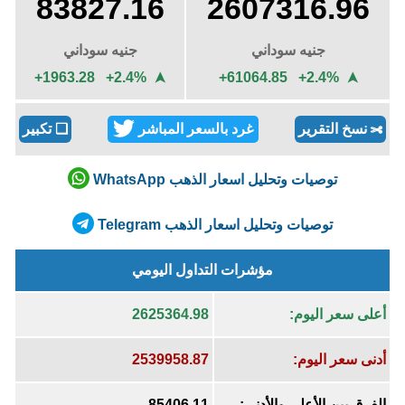
83827.16
2607316.96
جنيه سوداني
جنيه سوداني
+1963.28 +2.4%
+61064.85 +2.4%
➤
➤
نسخ التقرير
غرد بالسعر المباشر
❏
تكبير
✄
توصيات وتحليل اسعار الذهب WhatsApp
توصيات وتحليل اسعار الذهب Telegram
مؤشرات التداول اليومي
أعلى سعر اليوم:
2625364.98
أدنى سعر اليوم:
2539958.87
الفرق بين الأعلى والأدنى:
85406.11