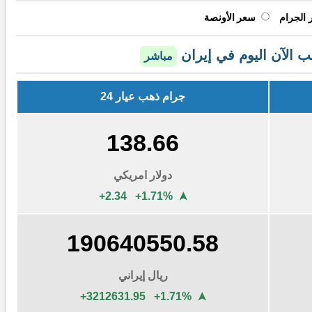
الجرام
سعر الأونصة
 الآن اليوم في إيران
مباشر
جرام ذهب عيار 24
138.65
دولار امريكي
+2.33 +1.71%
➤
190626114.66
ريال إيراني
+3198045.16 +1.71%
➤