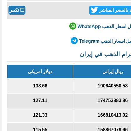
 بالسعر المباشر
❏
تكبير
عار الذهب WhatsApp
سعار الذهب Telegram
ام الذهب في إيران
ريال إيراني
دولار امريكي
138.65
190626114.66
127.10
174740685.30
121.32
166797901.88
115.54
158855118.46