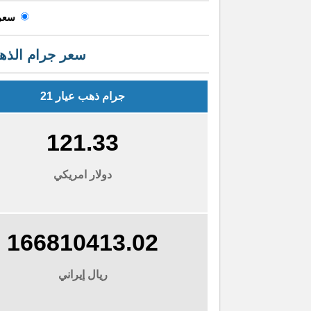
سعر 
سعر جرام الذهب
جرام ذهب عيار 21
121.32
دولار امريكي
166797901.88
ريال إيراني