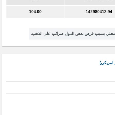
103.99
142969689.11
المحلي بسبب فرض بعض الدول ضرائب على الذهب.