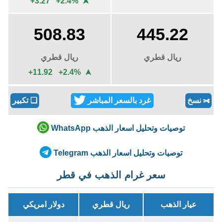
+3.27 +2.4%
➤
508.83
445.22
ريال قطري
ريال قطري
+11.92 +2.4%
➤
نسخ
غرد بالسعر المباشر
❏
تكبير
✄
توصيات وتحليل اسعار الذهب WhatsApp
توصيات وتحليل اسعار الذهب Telegram
سعر غرام الذهب في قطر
عيار الذهب
ريال قطري
دولار امريكي