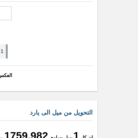
1 ميل = 1759.982 يارد
العكس
التحويل من ميل الى يارد
1759.982
1
ان كل
ميل يساوي