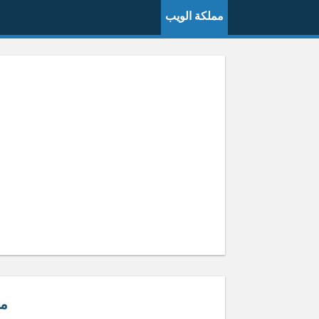
مملكة الويب
م