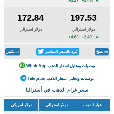
+3.27 +2.4%
➤
172.84
197.53
دولار استرالي
دولار استرالي
+4.63 +2.4%
➤
نسخ
غرد بالسعر المباشر
❏
تكبير
✄
توصيات وتحليل اسعار الذهب WhatsApp
توصيات وتحليل اسعار الذهب Telegram
سعر غرام الذهب في أستراليا
عيار الذهب
دولار استرالي
دولار امريكي