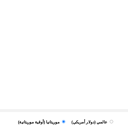
عالمي (دولار أمريكي)
موريتانيا (أوقية موريتانية)