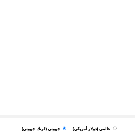
عالمي (دولار أمريكي)
جيبوتي (فرنك جيبوتي)